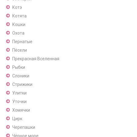
Котэ
Котята
Кошки
Охота
Пернатые
Пёсели
Прекрасная Вселенная
Рыбки
Слоники
Стрижики
Улитки
Уточки
Хомячки
Цирк
Черепашки
Чёрное море