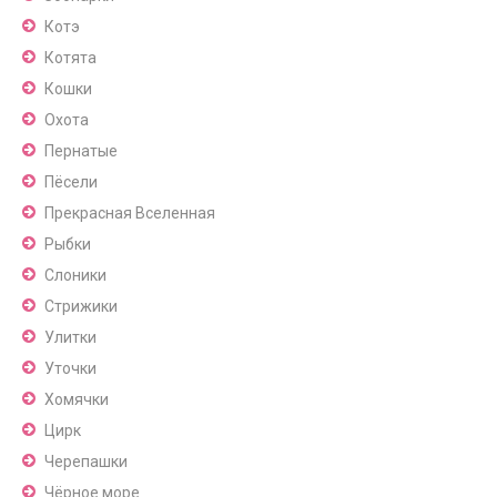
Котэ
Котята
Кошки
Охота
Пернатые
Пёсели
Прекрасная Вселенная
Рыбки
Слоники
Стрижики
Улитки
Уточки
Хомячки
Цирк
Черепашки
Чёрное море