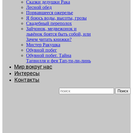
Сказки дедушки Рака
Лесной обед
Порвавшееся ожерелье
Я боюсь воды, высоты, грозы
Свадебный переполох
Зайчонок, медвежонок и
львёнок боятся быть собой, или
Зачем читать книжки?
Мистер Ракушка
Обувной побег
Обувной побег. Тайна
Тапвилля и фея Тап-ти-ли-линь
Мир вокруг нас
Интересы
Контакты