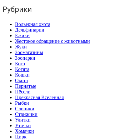
Рубрики
Вольерная охота
Дельфинарии
Ёжики
Жестокое обращение с животными
Жуки
Зоомагазины
Зоопарки
Котэ
Котята
Кошки
Охота
Пернатые
Пёсели
Прекрасная Вселенная
Рыбки
Слоники
Стрижики
Улитки
Уточки
Хомячки
Цирк