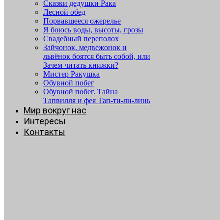
Сказки дедушки Рака
Лесной обед
Порвавшееся ожерелье
Я боюсь воды, высоты, грозы
Свадебный переполох
Зайчонок, медвежонок и
львёнок боятся быть собой, или
Зачем читать книжки?
Мистер Ракушка
Обувной побег
Обувной побег. Тайна
Тапвилля и фея Тап-ти-ли-линь
Мир вокруг нас
Интересы
Контакты