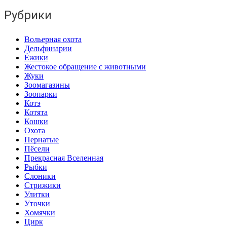
Рубрики
Вольерная охота
Дельфинарии
Ёжики
Жестокое обращение с животными
Жуки
Зоомагазины
Зоопарки
Котэ
Котята
Кошки
Охота
Пернатые
Пёсели
Прекрасная Вселенная
Рыбки
Слоники
Стрижики
Улитки
Уточки
Хомячки
Цирк