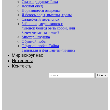
Сказки дедушки Рака
Лесной обед
Порвавшееся ожерелье
Я боюсь воды, высоты, грозы
Свадебный переполох
Зайчонок, медвежонок и
львёнок боятся быть собой, или
Зачем читать книжки?
Мистер Ракушка
Обувной побег
Обувной побег. Тайна
Тапвилля и фея Тап-ти-ли-линь
Мир вокруг нас
Интересы
Контакты