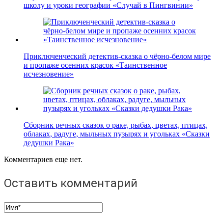
школу и уроки географии «Случай в Пингвинии»
Приключенческий детектив-сказка о чёрно-белом мире
и пропаже осенних красок «Таинственное
исчезновение»
Сборник речных сказок о раке, рыбах, цветах, птицах,
облаках, радуге, мыльных пузырях и угольках «Сказки
дедушки Рака»
Комментариев еще нет.
Оставить комментарий