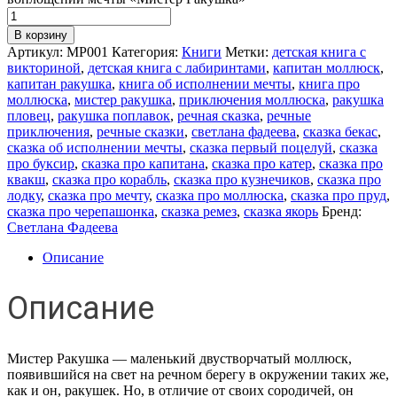
В корзину
Артикул:
МР001
Категория:
Книги
Метки:
детская книга с
викториной
,
детская книга с лабиринтами
,
капитан моллюск
,
капитан ракушка
,
книга об исполнении мечты
,
книга про
моллюска
,
мистер ракушка
,
приключения моллюска
,
ракушка
пловец
,
ракушка поплавок
,
речная сказка
,
речные
приключения
,
речные сказки
,
светлана фадеева
,
сказка бекас
,
сказка об исполнении мечты
,
сказка первый поцелуй
,
сказка
про буксир
,
сказка про капитана
,
сказка про катер
,
сказка про
квакш
,
сказка про корабль
,
сказка про кузнечиков
,
сказка про
лодку
,
сказка про мечту
,
сказка про моллюска
,
сказка про пруд
,
сказка про черепашонка
,
сказка ремез
,
сказка якорь
Бренд:
Светлана Фадеева
Описание
Описание
Мистер Ракушка — маленький двустворчатый моллюск,
появившийся на свет на речном берегу в окружении таких же,
как и он, ракушек. Но, в отличие от своих сородичей, он