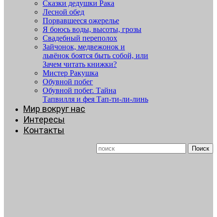
Сказки дедушки Рака
Лесной обед
Порвавшееся ожерелье
Я боюсь воды, высоты, грозы
Свадебный переполох
Зайчонок, медвежонок и
львёнок боятся быть собой, или
Зачем читать книжки?
Мистер Ракушка
Обувной побег
Обувной побег. Тайна
Тапвилля и фея Тап-ти-ли-линь
Мир вокруг нас
Интересы
Контакты