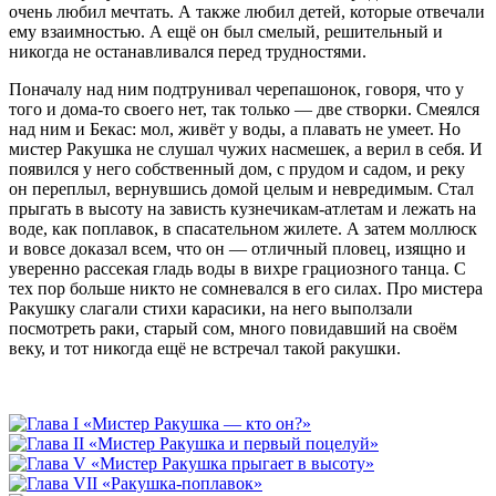
очень любил мечтать. А также любил детей, которые отвечали
ему взаимностью. А ещё он был смелый, решительный и
никогда не останавливался перед трудностями.
Поначалу над ним подтрунивал черепашонок, говоря, что у
того и дома-то своего нет, так только — две створки. Смеялся
над ним и Бекас: мол, живёт у воды, а плавать не умеет. Но
мистер Ракушка не слушал чужих насмешек, а верил в себя. И
появился у него собственный дом, с прудом и садом, и реку
он переплыл, вернувшись домой целым и невредимым. Стал
прыгать в высоту на зависть кузнечикам-атлетам и лежать на
воде, как поплавок, в спасательном жилете. А затем моллюск
и вовсе доказал всем, что он — отличный пловец, изящно и
уверенно рассекая гладь воды в вихре грациозного танца. С
тех пор больше никто не сомневался в его силах. Про мистера
Ракушку слагали стихи карасики, на него выползали
посмотреть раки, старый сом, много повидавший на своём
веку, и тот никогда ещё не встречал такой ракушки.