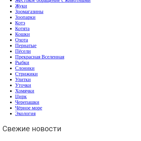
Жестокое обращение с животными
Жуки
Зоомагазины
Зоопарки
Котэ
Котята
Кошки
Охота
Пернатые
Пёсели
Прекрасная Вселенная
Рыбки
Слоники
Стрижики
Улитки
Уточки
Хомячки
Цирк
Черепашки
Чёрное море
Экология
Свежие новости