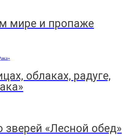
м мире и пропаже
цах, облаках, радуге,
ака»
о зверей «Лесной обед»