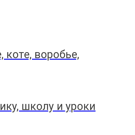
 коте, воробье,
ику, школу и уроки