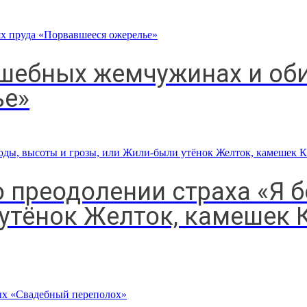
лшебных жемчужинах и оби
ье»
о преодолении страха «Я 
 утёнок Желток, камешек 