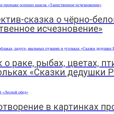
ктив-сказка о чёрно-бело
ственное исчезновение»
о раке, рыбах, цветах, пти
ольках «Сказки дедушки Р
творение в картинках пр