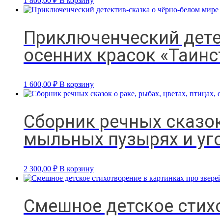
1 800,00
₽
В корзину
Приключенческий дете
осенних красок «Таин
1 600,00
₽
В корзину
Сборник речных сказок 
мыльных пузырях и уг
2 300,00
₽
В корзину
Смешное детское стихо