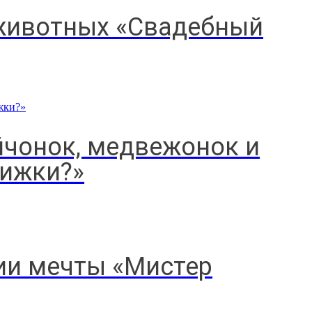
 животных «Свадебный
йчонок, медвежонок и
нижки?»
ии мечты «Мистер