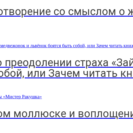
отворение со смыслом о
о преодолении страха «За
обой, или Зачем читать к
ном моллюске и воплощен