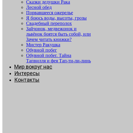
Сказки дедушки Рака
Лесной обед
Порвавшееся ожерелье
Я боюсь воды, высоты, грозы
Свадебный переполох
Зайчонок, медвежонок и
львёнок боятся быть собой, или
Зачем читать книжки?
Мистер Ракушка
Обувной побег
Обувной побег. Тайна
Тапвилля и фея Тап-ти-ли-линь
Мир вокруг нас
Интересы
Контакты